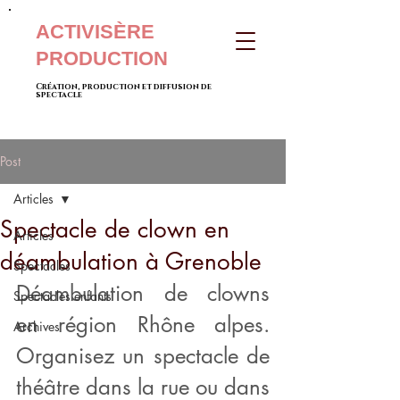
ACTIVISÈRE
PRODUCTION
Création, production et diffusion de
spectacle
Post
Articles
Spectacle de clown en
Articles
déambulation à Grenoble
Spectacles
Déambulation de clowns 
Spectacles enfants
en région Rhône alpes. 
Archives
Organisez un spectacle de 
théâtre dans la rue ou dans 