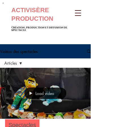
ACTIVISÈRE
PRODUCTION
Création, production et diffusion de
spectacle
Vidéos des spectacles
Articles
Articles
Spectacles
Spectacles
Load video
enfants
Archives
Spectacles