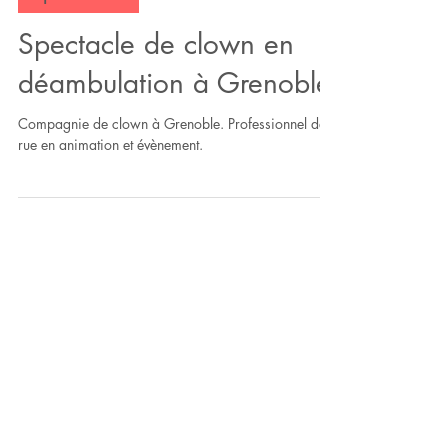
Spectacle de clown en
déambulation à Grenoble
Compagnie de clown à Grenoble. Professionnel de
rue en animation et évènement.
Activisere créer et diffuse des
spectacles dans toute la France. La
compagnie propose des spectacles
enfants et tout public. Au fil des
années, les artistes de la compagnie
ont créé des spectacles de plusieurs
disciplines : le théâtre d'improvisation,
les agrès du cirque, le clown, le café-
théâtre, le cabaret, la magie et les