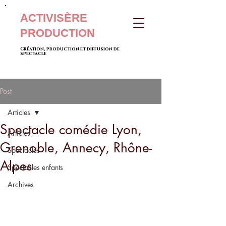
ACTIVISÈRE
PRODUCTION
Création, production et diffusion de
spectacle
Post
Articles
Spectacle comédie Lyon,
Articles
Grenoble, Annecy, Rhône-
Spectacles
Alpes
Spectacles enfants
Archives