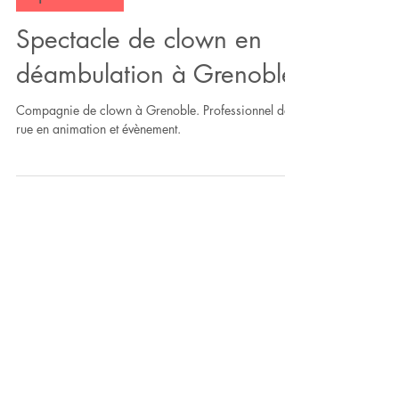
Spectacle de clown en
déambulation à Grenoble
Compagnie de clown à Grenoble. Professionnel de
rue en animation et évènement.
Activisere créer et diffuse des
spectacles dans toute la France. La
compagnie propose des spectacles
enfants et tout public. Au fil des
années, les artistes de la compagnie
ont créé des spectacles de plusieurs
disciplines : le théâtre d'improvisation,
les agrès du cirque, le clown, le café-
théâtre, le cabaret, la magie et les