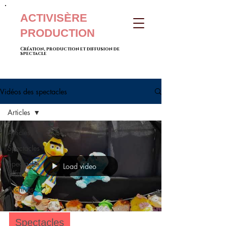
ACTIVISÈRE
PRODUCTION
Création, production et diffusion de
spectacle
Vidéos des spectacles
Articles
Articles
Spectacles
Spectacles
Load video
enfants
Archives
Spectacles