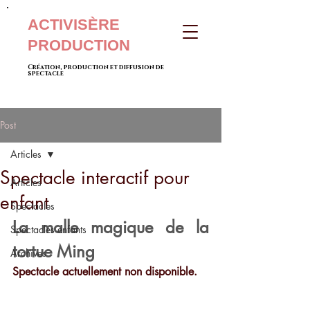
ACTIVISÈRE
PRODUCTION
Création, production et diffusion de
spectacle
Post
Articles
Spectacle interactif pour
Articles
enfant
Spectacles
La malle magique de la 
Spectacles enfants
tortue Ming
Archives
Spectacle actuellement non disponible.