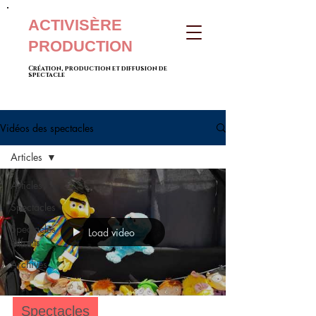
ACTIVISÈRE
PRODUCTION
Création, production et diffusion de
spectacle
Vidéos des spectacles
Articles
Articles
Spectacles
Spectacles
Load video
enfants
Archives
Spectacles