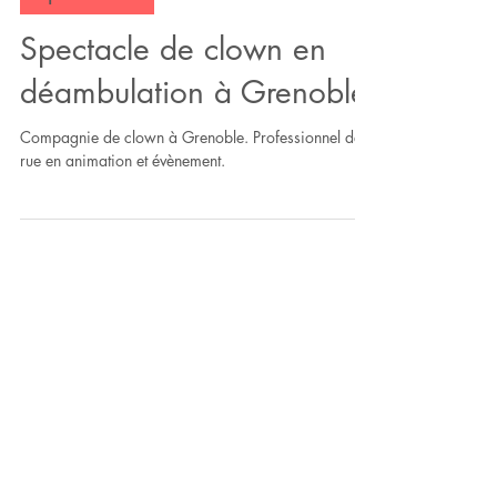
Spectacle de clown en
déambulation à Grenoble
Compagnie de clown à Grenoble. Professionnel de
rue en animation et évènement.
Activisere créer et diffuse des
spectacles dans toute la France. La
compagnie propose des spectacles
enfants et tout public. Au fil des
années, les artistes de la compagnie
ont créé des spectacles de plusieurs
disciplines : le théâtre d'improvisation,
les agrès du cirque, le clown, le café-
théâtre, le cabaret, la magie et les