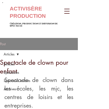
ACTIVISÈRE
PRODUCTION
Création, production et diffusion de
spectacle
Post
Articles
Spectacle de clown pour
Articles
enfant
Spectacles
Spectacle de clown dans 
Spectacles enfants
les écoles, les mjc, les 
Archives
centres de loisirs et les 
entreprises.