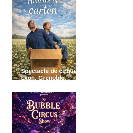
Spectacle de cirque
Lyon, Grenoble,
Annecy, Rhône Alpes