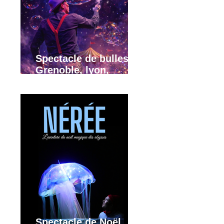
Spectacle de bulles,
Grenoble, lyon,
Annecy, région
Rhône-Alpes
Spectacle de Noël