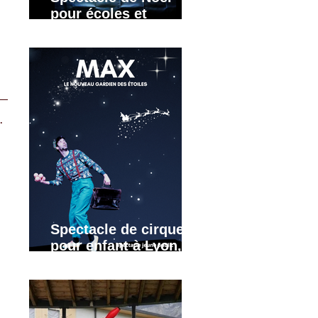
pour écoles et
crèches : Grenoble,
Lyon, Annecy. Rhône-
Alpes
. 
 
Spectacle de cirque
pour enfant à Lyon,
Grenoble, Valence,
Annecy, Annemasse.