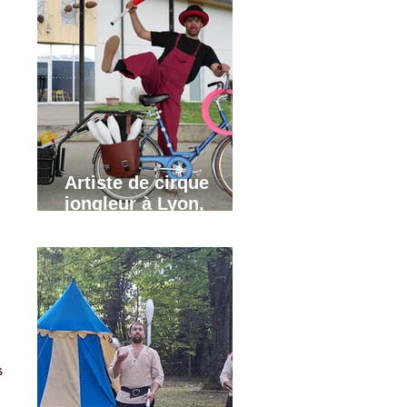
Artiste de cirque
jongleur à Lyon,
Grenoble, Annecy,
Valence, Annemasse.
s 