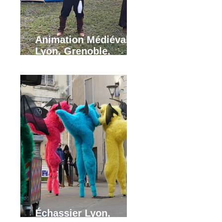
Animation Médiévale
Lyon, Grenoble,
Annecy.
Échassier Lyon,