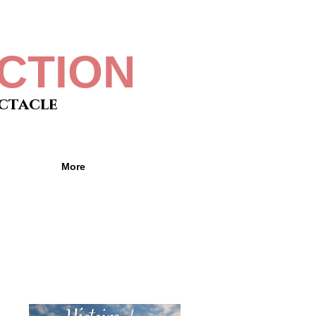
CTION
ectacle
More