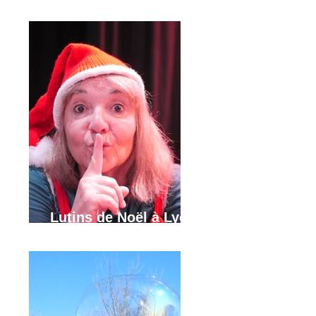
Grenoble, Annecy
Lutins de Noël à Lyon,
Grenoble et Annecy