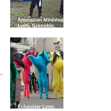
Animation Médiévale
Lyon, Grenoble,
Annecy.
Échassier Lyon,