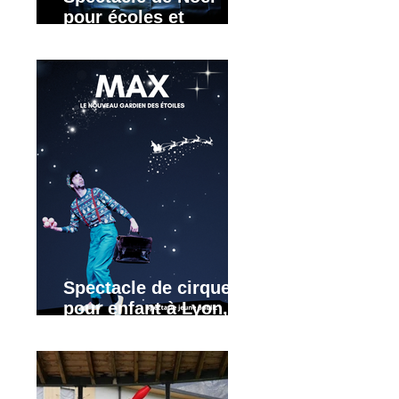
pour écoles et
crèches : Grenoble,
Lyon, Annecy. Rhône-
Alpes
Spectacle de cirque
pour enfant à Lyon,
Grenoble, Valence,
Annecy, Annemasse.