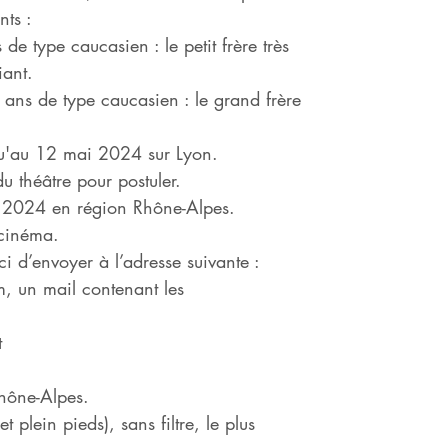
nts :
e type caucasien : le petit frère très
iant.
ans de type caucasien : le grand frère
squ'au 12 mai 2024 sur Lyon.
du théâtre pour postuler.
 2024 en région Rhône-Alpes.
 cinéma.
ci d’envoyer à l’adresse suivante :
m
, un mail contenant les
t
Rhône-Alpes.
t plein pieds), sans filtre, le plus