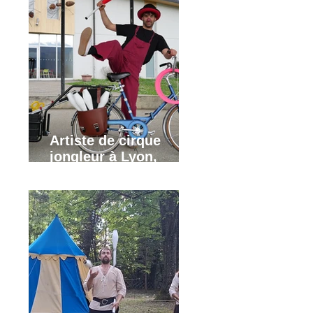
Artiste de cirque
jongleur à Lyon,
Grenoble, Annecy,
Valence, Annemasse.