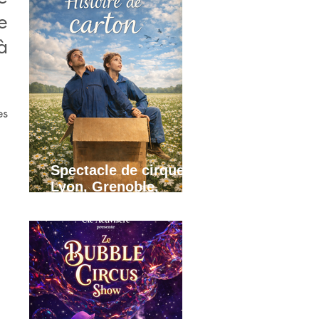
 
 
s 
Spectacle de cirque
Lyon, Grenoble,
Annecy, Rhône Alpes