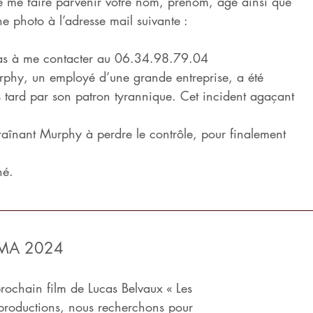
de me faire parvenir votre nom, prénom, âge ainsi que
e photo à l’adresse mail suivante :
 pas à me contacter au 06.34.98.79.04
rphy, un employé d’une grande entreprise, a été
lus tard par son patron tyrannique. Cet incident agaçant 
raînant Murphy à perdre le contrôle, pour finalement 
hé.
MA 2024
rochain film de Lucas Belvaux « Les
 productions, nous recherchons pour