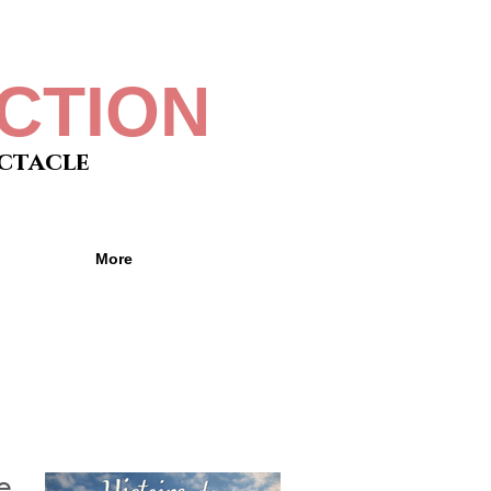
CTION
ectacle
More
 