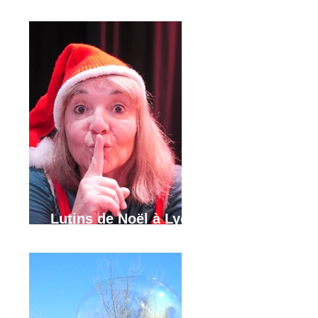
Grenoble, Annecy
Lutins de Noël à Lyon,
Grenoble et Annecy