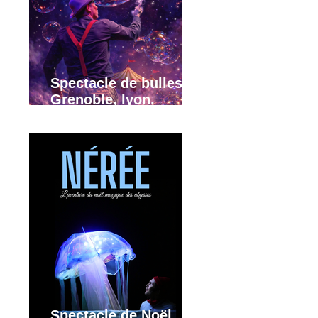
Spectacle de bulles,
Grenoble, lyon,
Annecy, région
Rhône-Alpes
Spectacle de Noël